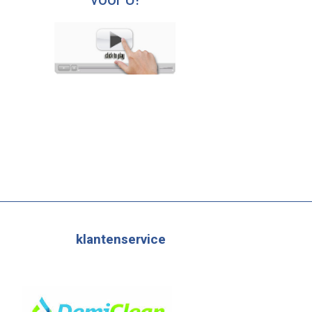
voor U!
klantenservice